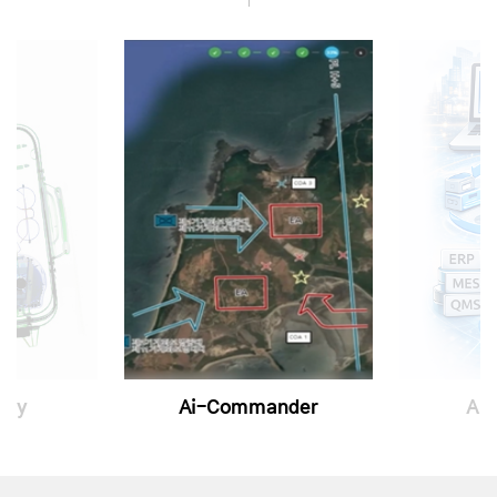
ray
Ai-Commander
Ai-