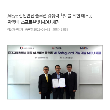
AiEye 산업안전 솔루션 경쟁력 확보를 위한 에스넷-
위엠비-소프트온넷 MOU 체결
작성자
관리자
등록일
2023-01-12
조회수
5,861