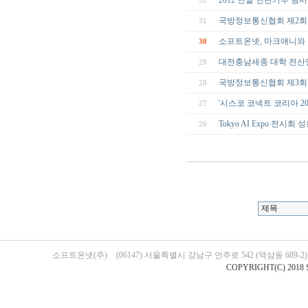
2012 연말 연탄기부 행사
32
국방정보통신협회 제2회
31
소프트온넷, 마크애니와
30
대전충남세종 대학 전산인협의
29
국방정보통신협회 제3회
28
'시스코 코넥트 코리아 20
27
Tokyo AI Expo 전시회
26
소프트온넷(주)
(06147) 서울특별시 강남구 언주로 542 (역삼동 689-
COPYRIGHT(C) 2018