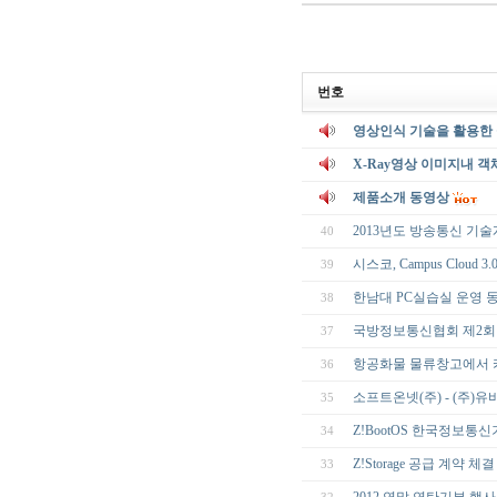
번호
영상인식 기술을 활용한 
X-Ray영상 이미지내 객
제품소개 동영상
2013년도 방송통신 기
40
시스코, Campus Cloud 
39
한남대 PC실습실 운영 
38
국방정보통신협회 제2회
37
항공화물 물류창고에서 
36
소프트온넷(주) - (주)유비
35
Z!BootOS 한국정보통
34
Z!Storage 공급 계약 체결
33