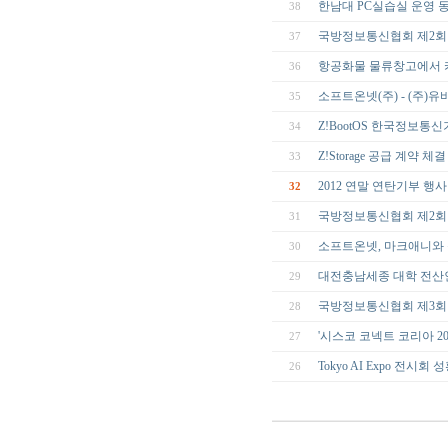
한남대 PC실습실 운영 
38
국방정보통신협회 제2회
37
항공화물 물류창고에서 
36
소프트온넷(주) - (주)유비
35
Z!BootOS 한국정보통
34
Z!Storage 공급 계약 체결
33
2012 연말 연탄기부 행사
32
국방정보통신협회 제2회
31
소프트온넷, 마크애니와
30
대전충남세종 대학 전산인협의
29
국방정보통신협회 제3회
28
'시스코 코넥트 코리아 20
27
Tokyo AI Expo 전시회
26