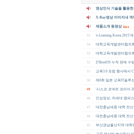
영상인식 기술을 활용한 
X-Ray영상 이미지내 객
제품소개 동영상
'e-Learning Korea 
55
대학교육개발센터협의회 하계
54
대학교육개발센터협의회 
53
Z!BootOS 누적 판매 수량
52
교육3.0 포럼 행사에서 Ca
51
제6회 일본 교육IT솔
50
'시스코 코넥트 코리아 2
49
인성정보, 차세대 캠퍼스
48
대전충남세종 대학 전산인협의
47
대전충남세종 대학 전산인협의
46
부산경남울산지역 대학정보화협
45