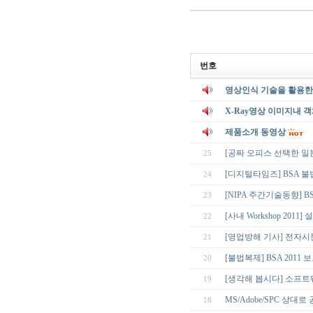
번호
영상인식 기술을 활용한
X-Ray영상 이미지내 
제품소개 동영상
[공짜 오피스 선택한 일
25
[디지털타임즈] BSA 불
24
[NIPA 주간기술동향] B
23
[사내 Workshop 201
22
[영업방해 기사] 전자시문
21
[불법복제] BSA 2011 
20
[생각해 봅시다] 소프트
19
MS/Adobe/SPC 상
18