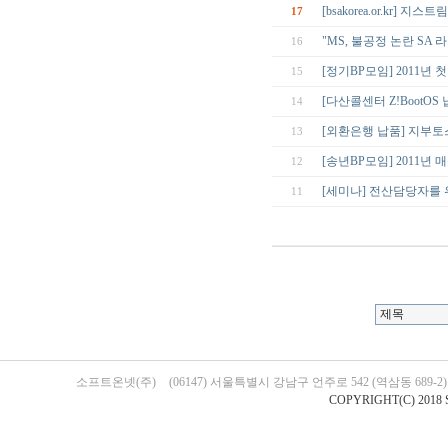
[bsakorea.or.kr] 지
17
"MS, 불공정 논란 SA 라
16
[정기BP모임] 2011년 
15
[다산콜센터 Z!BootOS
14
[외환은행 납품] 지부
13
[송년BP모임] 2011년 
12
[세미나] 전산담당자를 위
11
소프트온넷(주)
(06147) 서울특별시 강남구 언주로 542 (역삼동 689-
COPYRIGHT(C) 2018