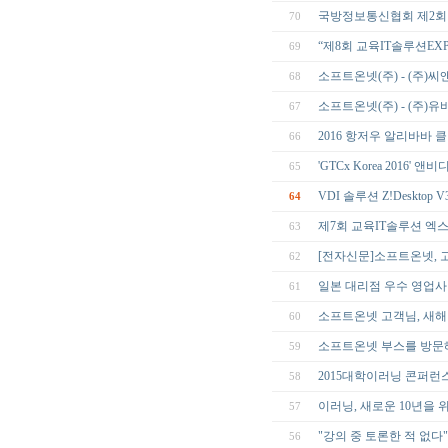
국방정보통신협회 제2회
70
“제8회 교육IT솔루션EXP
69
소프트온넷(주) - (주)
68
소프트온넷(주) - (주)유비
67
2016 항저우 알리바바 
66
'GTCx Korea 2016'
65
VDI 솔루션 Z!Desktop 
64
제7회 교육IT솔루션 엑스포 
63
[전자신문]소프트온넷, 
62
일본 대리점 우수 영업사
61
소프트온넷 고객님, 새해
60
소프트온넷 부스를 방문
59
2015대학이러닝 콘퍼런
58
이러닝, 새로운 10년을
57
"강의 중 토론한 적 없다"
56