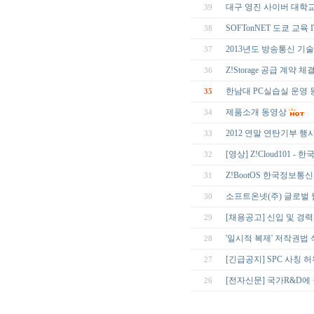
대구 영진 사이버 대학교, 
39
SOFTonNET 도쿄 교육
38
2013년도 방송통신 기
37
Z!Storage 공급 계약 체
36
한남대 PC실습실 운영
35
제품소개 동영상
34
2012 연말 연탄기부 행
33
[영상] Z!Cloud101 
32
Z!BootOS 한국정보통
31
소프트온넷(주) 글로벌
30
[채용공고] 신입 및 경
29
'일시적 복제' 저작권법
28
[긴급공지] SPC 사칭 
27
[전자신문] 국가R&D에
26