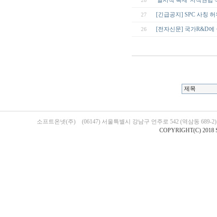
'일시적 복제' 저작권법
28
[긴급공지] SPC 사칭 
27
[전자신문] 국가R&D에
26
소프트온넷(주)
(06147) 서울특별시 강남구 언주로 542 (역삼동 689-
COPYRIGHT(C) 2018