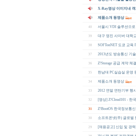
X-Ray영상 이미지내 
제품소개 동영상
서울시 VDI 솔루션으로 Z
40
대구 영진 사이버 대학교, 
39
SOFTonNET 도쿄 교육
38
2013년도 방송통신 기
37
Z!Storage 공급 계약 체
36
한남대 PC실습실 운영
35
제품소개 동영상
34
2012 연말 연탄기부 행
33
[영상] Z!Cloud101 
32
Z!BootOS 한국정보통
31
소프트온넷(주) 글로벌
30
[채용공고] 신입 및 경
29