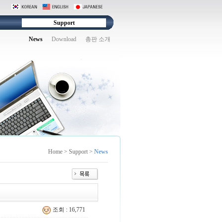
Support
News
Download
총판 소개
Home > Support >
News
조회 : 16,771