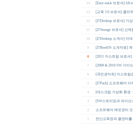
[Easy-stack 브로셔] Al
14
[교육 3.0 브로셔] 클라
13
[Z!Desktop 브로셔] 
12
[Z!Storage 브로셔] 
11
[Z!Desktop 소개서]
10
[Z!BootOS 소개자료]
9
[2011 지스트림 브로셔] 
8
[2009 & 2010 SW 
7
[국민권익위] 지스트림
6
[Z!Pack] 소프트웨어 
5
[데스크탑 가상화 환경 : Z
4
[SW스트리밍과 라이선스
3
소프트웨어 배포관리 도구 
2
전산교육장과 콜센터를 위한
1